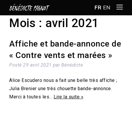
FR
EN
Mois :
avril 2021
Affiche et bande-annonce de
« Contre vents et marées »
RÉALISATRICE
Posté
29 avril 2021
par
Bénédicte
FILMS
Alice Escudero nous a fait une belle très affiche ;
BIO-FILMO
Julia Brenier une très chouette bande-annonce.
Merci à toutes les…
Lire la suite »
BLOG
CINÉMATHÈQUE IDÉALE
CONTACT