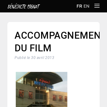
FR
EN
ACCOMPAGNEMENT
DU FILM
RÉALISATRICE
FILMS
Publié le 30 avril 2013
BIO-FILMO
BLOG
CINÉMATHÈQUE IDÉALE
CONTACT